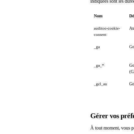
indiquées sont les dur
Nom
Dé
auditoo-cookie-
Au
consent
_ga
Go
_ga_*
Go
(G
_gcl_au
Go
Gérer vos préf
À tout moment, vous po