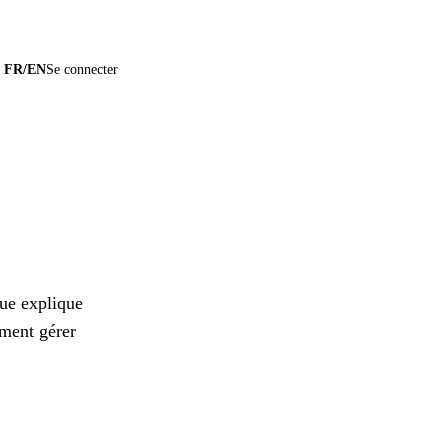
×
Essayer Auditoo →
FR
/
EN
Se connecter
que explique
mment gérer