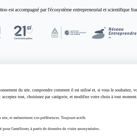
too est accompagné par l'écosystème entrepreneurial et scientifique fra
ionnement du site, comprendre comment il est utilisé et, si vous le souhaitez, v
Contact
 acceptez tout, choisissez par catégorie, et modifiez votre choix à tout moment
ique de confidentialité
support@auditoo.eco
ies
Service client chat & téléphone gratuit
 site, et mémorisent vos préférences. Toujours actifs.
 pour l'améliorer, à partir de données de visite anonymisées.
 les cookies