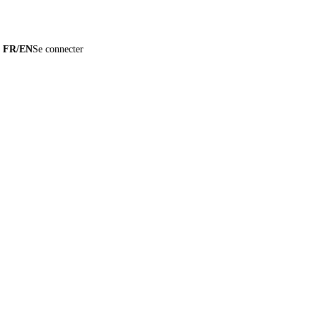
×
Essayer Auditoo →
FR
/
EN
Se connecter