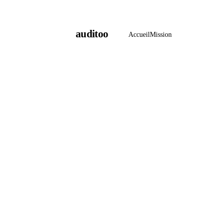
auditoo
Accueil
Mission
Accélérer la
énergétique,
terrain