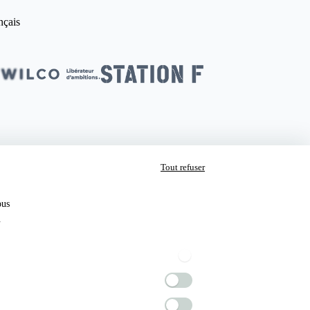
nçais
Tout refuser
ous
Soutenu par
.