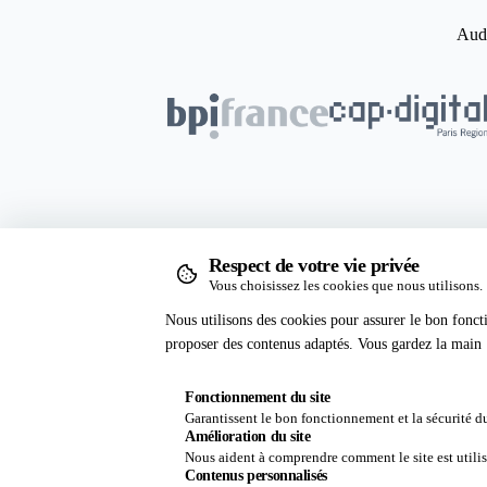
Audi
Respect de votre vie privée
Vous choisissez les cookies que nous utilisons.
Nous utilisons des cookies pour assurer le bon fonct
Auditoo
Légal
proposer des contenus adaptés. Vous gardez la main :
Accueil
Polit
Fonctionnement du site
Atlas
Cook
Garantissent le bon fonctionnement et la sécurité du
Mission
CGV
Amélioration du site
Nous aident à comprendre comment le site est utilisé
Nous rejoindre
Gérer
Contenus personnalisés